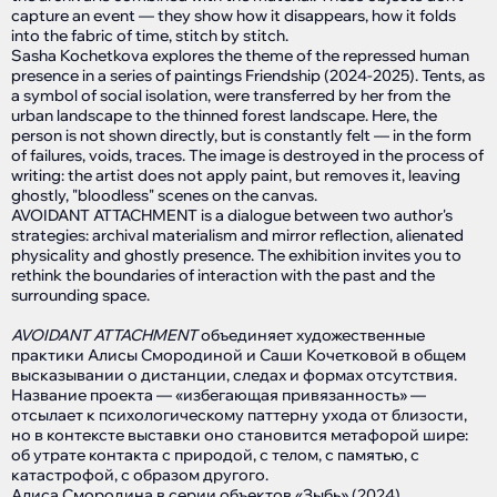
capture an event — they show how it disappears, how it folds
into the fabric of time, stitch by stitch.
Sasha Kochetkova explores the theme of the repressed human
presence in a series of paintings Friendship (2024-2025). Tents, as
a symbol of social isolation, were transferred by her from the
urban landscape to the thinned forest landscape. Here, the
person is not shown directly, but is constantly felt — in the form
of failures, voids, traces. The image is destroyed in the process of
writing: the artist does not apply paint, but removes it, leaving
ghostly, "bloodless" scenes on the canvas.
​​AVOIDANT ATTACHMENT is a dialogue between two author's
strategies: archival materialism and mirror reflection, alienated
physicality and ghostly presence. The exhibition invites you to
rethink the boundaries of interaction with the past and the
surrounding space.
AVOIDANT ATTACHMENT
объединяет художественные
практики Алисы Смородиной и Саши Кочетковой в общем
высказывании о дистанции, следах и формах отсутствия.
Название проекта — «избегающая привязанность» —
отсылает к психологическому паттерну ухода от близости,
но в контексте выставки оно становится метафорой шире:
об утрате контакта с природой, с телом, с памятью, с
катастрофой, с образом другого.
Алиса Смородина в серии объектов «Зыбь» (2024)