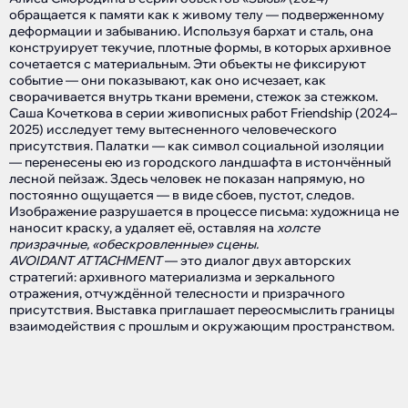
обращается к памяти как к живому телу — подверженному
деформации и забыванию. Используя бархат и сталь, она
конструирует текучие, плотные формы, в которых архивное
сочетается с материальным. Эти объекты не фиксируют
событие — они показывают, как оно исчезает, как
сворачивается внутрь ткани времени, стежок за стежком.
Саша Кочеткова в серии живописных работ Friendship (2024–
2025) исследует тему вытесненного человеческого
присутствия. Палатки — как символ социальной изоляции
— перенесены ею из городского ландшафта в истончённый
лесной пейзаж. Здесь человек не показан напрямую, но
постоянно ощущается — в виде сбоев, пустот, следов.
Изображение разрушается в процессе письма: художница не
наносит краску, а удаляет её, оставляя на
холсте
призрачные, «обескровленные» сцены.
​​AVOIDANT ATTACHMENT
— это диалог двух авторских
стратегий: архивного материализма и зеркального
отражения, отчуждённой телесности и призрачного
присутствия. Выставка приглашает переосмыслить границы
взаимодействия с прошлым и окружающим пространством.