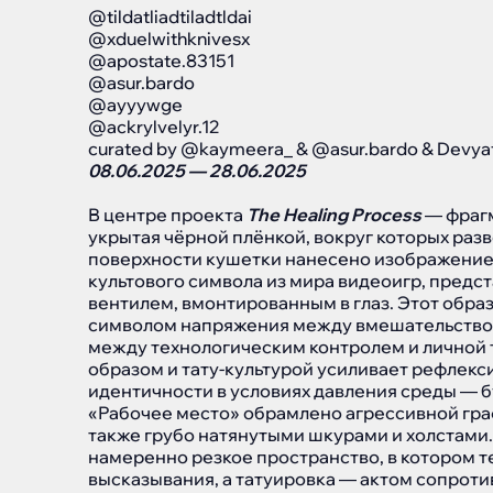
@tildatliadtiladtldai
@xduelwithknivesx
@apostate.83151
@asur.bardo
@ayyywge
@ackrylvelyr.12
curated by @kaymeera_ & @asur.bardo & Devyat
08.06.2025 — 28.06.2025
В центре проекта
The Healing Process
— фрагм
укрытая чёрной плёнкой, вокруг которых разв
поверхности кушетки нанесено изображение 
культового символа из мира видеоигр, предс
вентилем, вмонтированным в глаз. Этот образ
символом напряжения между вмешательство
между технологическим контролем и личной
образом и тату-культурой усиливает рефлекси
идентичности в условиях давления среды — бу
«Рабочее место» обрамлено агрессивной гра
также грубо натянутыми шкурами и холстами
намеренно резкое пространство, в котором т
высказывания, а татуировка — актом сопроти