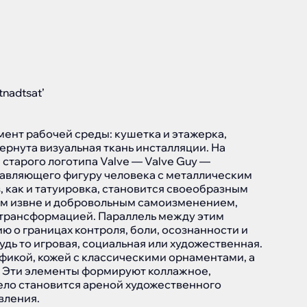
nadtsat’
ент рабочей среды: кушетка и этажерка,
ернута визуальная ткань инсталляции. На
старого логотипа Valve — Valve Guy —
тавляющего фигуру человека с металлическим
, как и татуировка, становится своеобразным
м извне и добровольным самоизменением,
 трансформацией. Параллель между этим
ю о границах контроля, боли, осознанности и
дь то игровая, социальная или художественная.
фикой, кожей с классическими орнаментами, а
. Эти элементы формируют коллажное,
ело становится ареной художественного
вления.