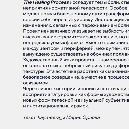
The Healing Process
исследует темы боли, сты
неприятия нормативной телесности. Особое
медленному и болезненному пути трансфор
версии себя через татуировку. Инсталляция 
изменениях, связанных с переживанием боли
Проект ненавязчиво указывает на зыбкость и 
высказывание стремится к закреплению, но 
непредсказуемых формах. Вместо прямолине
между центром и периферией, между тем, что 
вынуждено существовать на обочинах поля в
Художественный язык проекта — намеренно ш
осколков: готика, небрежный рисунок, дефо
текстуры. Эта эстетика работает как механиз
безопасное созерцание, а участие в процес
осязаемом.
Через личные истории, иронию и эстетизаци
восприятия татуировки как формы художеств
новых форм телесной и визуальной субъекти
и институциональных рамок.
текст: kaymeera_ x Мария Орлова