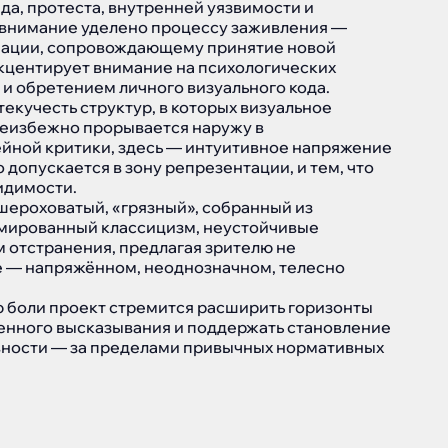
да, протеста, внутренней уязвимости и
 внимание уделено процессу заживления —
мации, сопровождающему принятие новой
акцентирует внимание на психологических
 и обретением личного визуального кода.
текучесть структур, в которых визуальное
неизбежно прорывается наружу в
йной критики, здесь — интуитивное напряжение
допускается в зону репрезентации, и тем, что
идимости.
ероховатый, «грязный», собранный из
рмированный классицизм, неустойчивые
м отстранения, предлагая зрителю не
се — напряжённом, неоднозначном, телесно
ю боли проект стремится расширить горизонты
енного высказывания и поддержать становление
вности — за пределами привычных нормативных